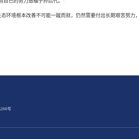
自己的努力造福子孙后代。”
环境根本改善不可能一蹴而就，仍然需要付出长期艰苦努力，
268号