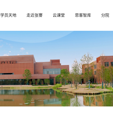
学员天地
走近张謇
云课堂
思客智库
分院