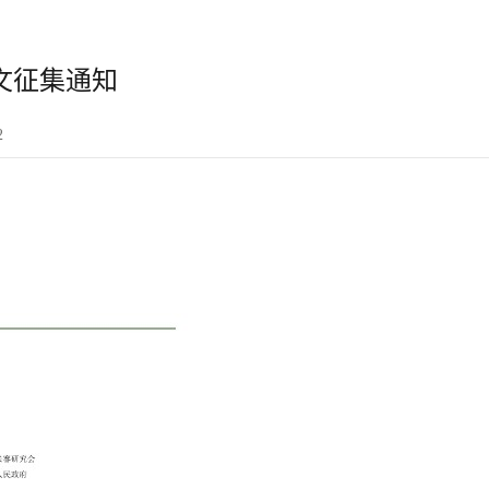
文征集通知
2