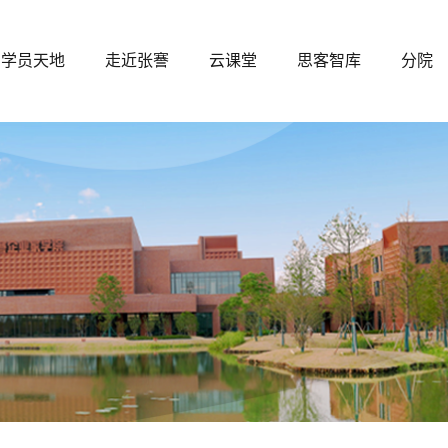
学员天地
走近张謇
云课堂
思客智库
分院