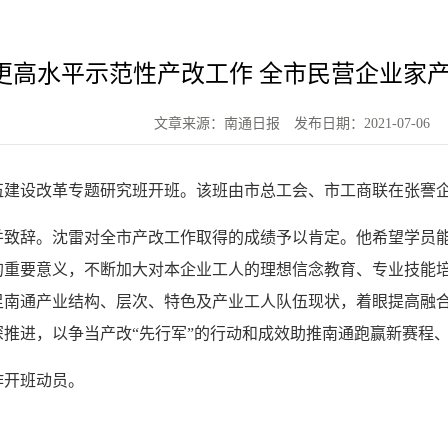
更高水平示范性产改工作 全市民营企业家
文章来源：南通日报
发布日期：2021-07-06
人队伍建设改革专题研究班开班。该班由市总工会、市工商联在张謇
并致辞。沈雷对全市产改工作取得的成绩予以肯定。他希望学员
的重要意义，不断加大对本企业工人的理想信念教育、专业技能
足南通产业结构、层次、特色及产业工人队伍现状，着眼提高融
推进，以争当产改“先行军”的行动和成效助推南通跑赢新赛程
作开班动员。