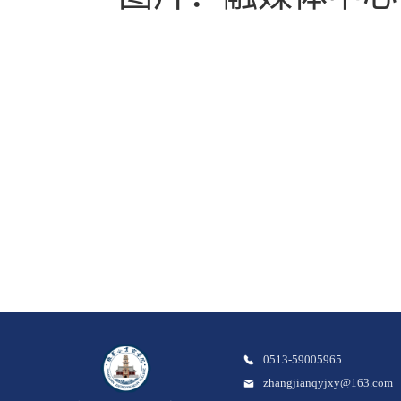
0513-59005965
zhangjianqyjxy@163.com