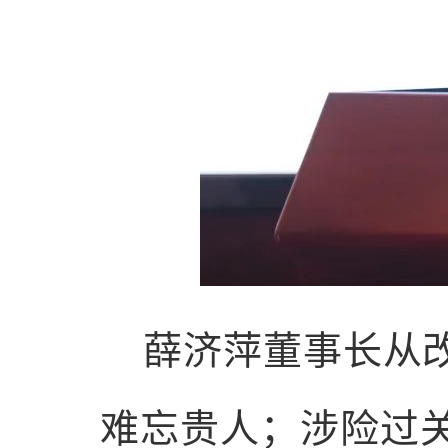
薛济萍董事长从
难忘贵人；涉险过