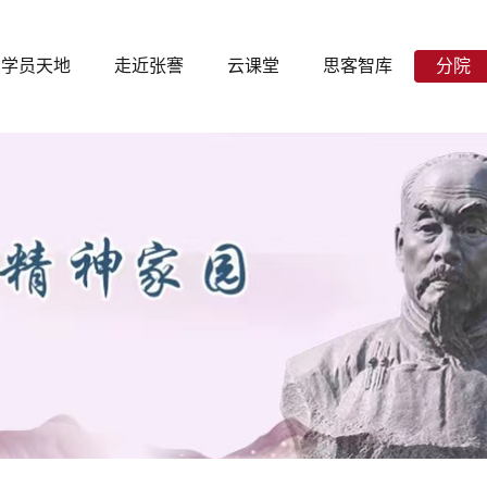
学员天地
走近张謇
云课堂
思客智库
分院