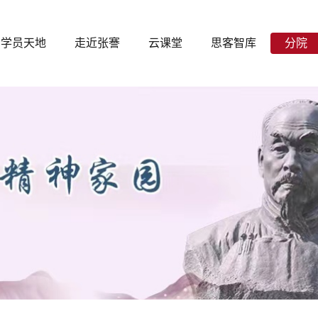
学员天地
走近张謇
云课堂
思客智库
分院