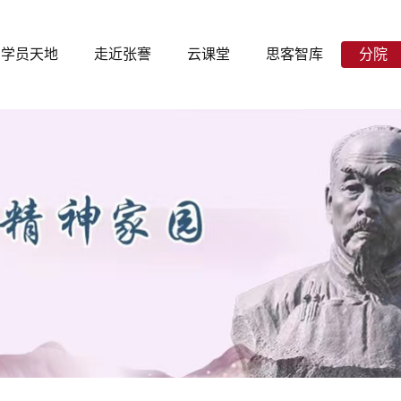
学员天地
走近张謇
云课堂
思客智库
分院