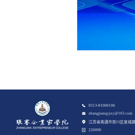
0513-81006106
zhangjianqyjxy@163.com
江苏省南通市崇川区星城路
226000