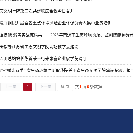
态文明学院第二次共建联席会议今日召开
境厅组织开展全省重点环境风险企业环保负责人集中业务培训
强技能 聚焦实战练精兵——2023年南通市生态环境执法、监测技能竞赛
研指导江苏省生态文明学院现场教学点建设
监测总站站长陈善荣一行来张謇企业家学院调研
脑”+“赋能双手” 省生态环境厅听取我院关于省生态文明学院建设专题汇报
上一页
1
下一页
尾页
共
1
页
6
条数据