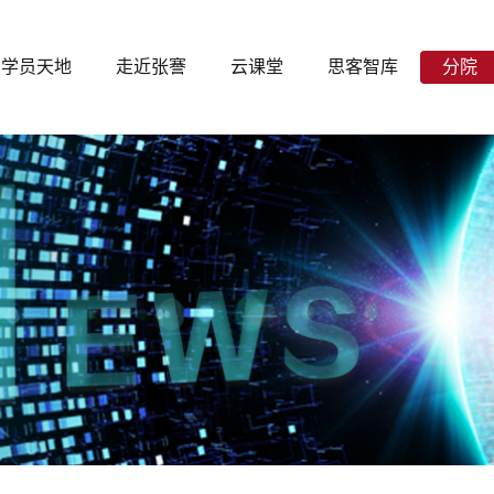
学员天地
走近张謇
云课堂
思客智库
分院