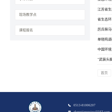
江苏省生
现场教学点
省生态环
厉兵秣马
课程报名
单晓鸣调
中国环境
“武装头
首页
0513-81006207
zhangjianqyjxy@163.com